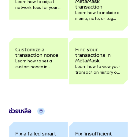
MetaMask
Learn how to adjust
transaction
network fees for your
Learn how to include a
transactions in
memo, note, or tag
MetaMask.
when sending a
transaction.
Customize a
Find your
transaction nonce
transactions in
MetaMask
Learn how to set a
Learn how to view your
custom nonce in
transaction history on
MetaMask if you need
extension, mobile, and
help speeding up or
block explorers.
canceling pending
transactions.
ช่วยเหลือ
Fix a failed smart
Fix 'insufficient