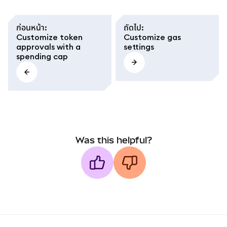
ก่อนหน้า
:
ถัดไป
:
Customize token
Customize gas
approvals with a
settings
spending cap
Was this helpful?
MetaMask docs footer