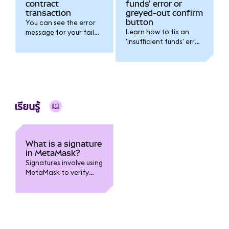
contract
funds' error or
transaction
greyed-out confirm
button
You can see the error
Learn how to fix an
message for your failed
'insufficient funds' error
transaction using the
or a greyed-out
transaction hash/ID.
confirm button.
เรียนรู้
What is a signature
in MetaMask?
Signatures involve using
MetaMask to verify
that you are the
originator of a
transaction or
message.