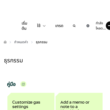
เริ่ม
กำลัง
ใช้
เทรด
ต้น
โหลด...
กำหนดค่า
กำหนดค่า
ธุรกรรม
จัดการเงินคริปโต
ธุรกรรม
เว็บ 3 เพิ่มเติม
รักษาความปลอดภัย
คู่มือ
Customize gas
Add a memo or
settings
note to a