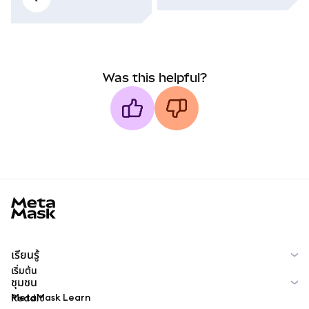
Was this helpful?
MetaMask docs footer
เรียนรู้
เริ่มต้น
ชุมชน
MetaMask Learn
Reddit