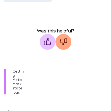
Was this helpful?
Gettin
g
Meta
Mask
state
logs
MetaMask docs footer