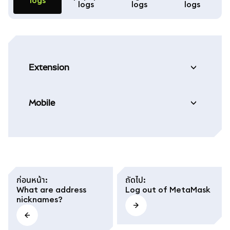
logs
logs
logs
logs
Extension
Mobile
ก่อนหน้า
:
ถัดไป
:
What are address
Log out of MetaMask
nicknames?