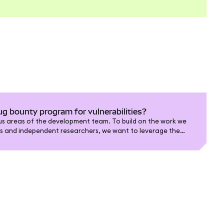
 bounty program for vulnerabilities?
cus areas of the development team. To build on the work we
ts and independent researchers, we want to leverage the
hrough our HackerOne bounty scheme.