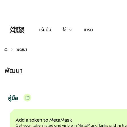
เริ่มต้น
ใช้
เทรด
กำหนดค่า
พัฒนา
จัดการเงินคริปโต
พัฒนา
เว็บ 3 เพิ่มเติม
รักษาความปลอดภัย
คู่มือ
Add a token to MetaMask
Get your token listed and visible in MetaMask | Links and inst