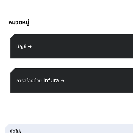
หมวดหมู่
บัญชี
➔
การสร้างด้วย Infura
➔
ถัดไป
: