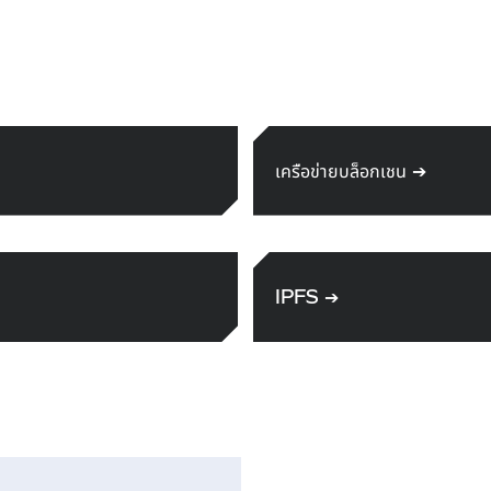
เครือข่ายบล็อกเชน
➔
IPFS
➔