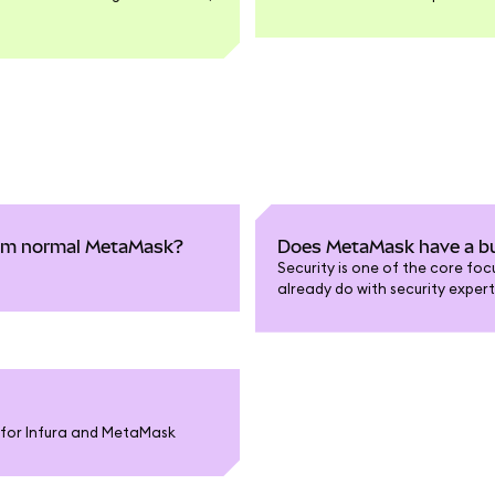
from normal MetaMask?
Does MetaMask have a bug
Security is one of the core fo
already do with security exper
expertise of the community t
s for Infura and MetaMask