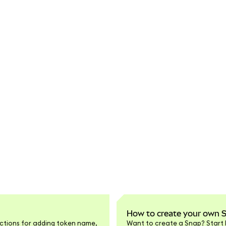
How to create your own 
ructions for adding token name,
Want to create a Snap? Start 