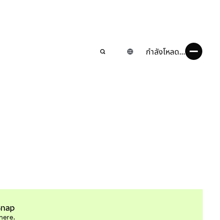
กำลังโหลด...
Snap
here.