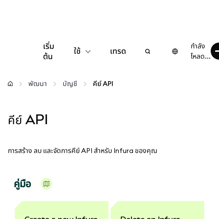
เริ่ม
กำลัง
ใช้
เทรด
ต้น
โหลด...
กำหนดค่า
พัฒนา
บัญชี
คีย์ API
จัดการเงินคริปโต
คีย์ API
เว็บ 3 เพิ่มเติม
การสร้าง ลบ และจัดการคีย์ API สำหรับ Infura ของคุณ
รักษาความปลอดภัย
คู่มือ