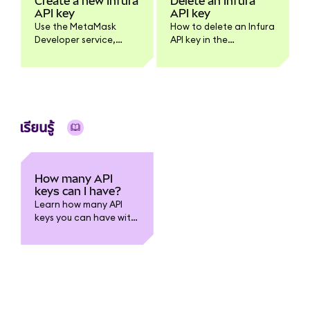
Create a new Infura
Delete an Infura
API key
API key
Use the MetaMask
How to delete an Infura
Developer service,
API key in the
Infura, to create an API
MetaMask Developer
key.
dashboard.
เรียนรู้
How many API
keys can I have?
Learn how many API
keys you can have with
the MetaMask
Developer service,
Infura.