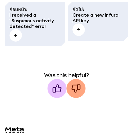
ก่อนหน้า
:
ถัดไป
:
I received a
Create a new Infura
"Suspicious activity
API key
detected" error
Was this helpful?
MetaMask docs footer