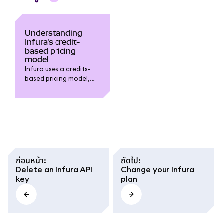
Understanding
Infura's credit-
based pricing
model
Infura uses a credits-
based pricing model,
where each request is
assigned a cost in
credits based on its
resource intensity.
ก่อนหน้า
:
ถัดไป
:
Delete an Infura API
Change your Infura
key
plan