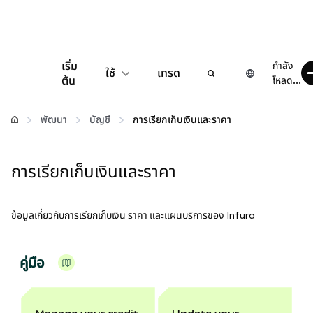
เริ่ม
กำลัง
ใช้
เทรด
ต้น
โหลด...
กำหนดค่า
พัฒนา
บัญชี
การเรียกเก็บเงินและราคา
จัดการเงินคริปโต
การเรียกเก็บเงินและราคา
เว็บ 3 เพิ่มเติม
ข้อมูลเกี่ยวกับการเรียกเก็บเงิน ราคา และแผนบริการของ Infura
รักษาความปลอดภัย
คู่มือ