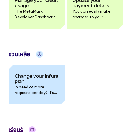
Manage your credit
Update your
usage
payment details
The MetaMask
You can easily make
Developer Dashboard
changes to your
allows you to monitor
payment details in the
and manage your
billing section of your
Infura credit usage.
MetaMask Developer
Dashboard.
ช่วยเหลือ
Change your Infura
plan
In need of more
requests per day? It's
possible to upgrade
your Infura plan
anytime, allowing you
access to more
requests and direct
customer support.
เรียนรู้