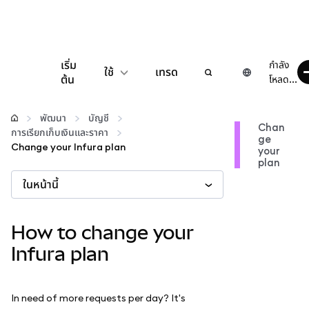
เริ่ม
กำลัง
ใช้
เทรด
ต้น
โหลด...
กำหนดค่า
พัฒนา
บัญชี
Chan
การเรียกเก็บเงินและราคา
ge
จัดการเงินคริปโต
Change your Infura plan
your
plan
ในหน้านี้
เว็บ 3 เพิ่มเติม
รักษาความปลอดภัย
How to change your
Infura plan
In need of more requests per day? It's