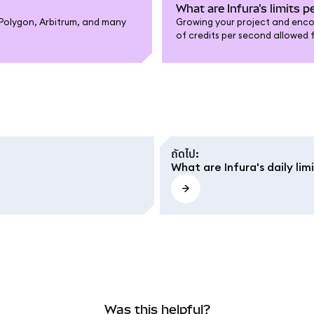
What are Infura's limits 
, Polygon, Arbitrum, and many
Growing your project and enco
of credits per second allowed f
pricing page to find our most u
ถัดไป
:
What are Infura's daily lim
Was this helpful?