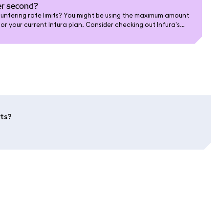
per second?
untering rate limits? You might be using the maximum amount
or your current Infura plan. Consider checking out Infura's
p-to-date offerings.
its?