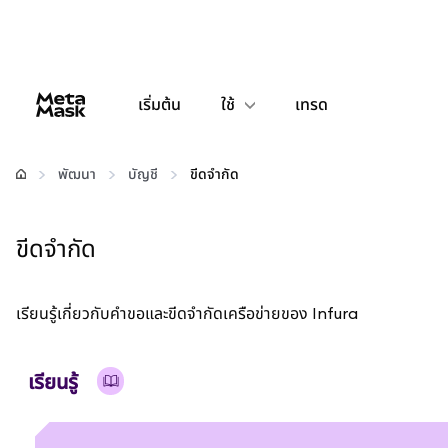
เริ่มต้น
ใช้
เทรด
กำหนดค่า
พัฒนา
บัญชี
ขีดจำกัด
จัดการเงินคริปโต
ขีดจำกัด
เว็บ 3 เพิ่มเติม
เรียนรู้เกี่ยวกับคำขอและขีดจำกัดเครือข่ายของ Infura
รักษาความปลอดภัย
เรียนรู้