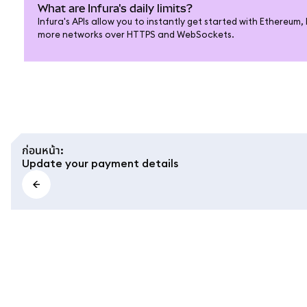
What are Infura's daily limits?
Infura's APIs allow you to instantly get started with Ethereum
more networks over HTTPS and WebSockets.
ก่อนหน้า
:
Update your payment details