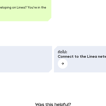
eloping on Linea? You're in the
ถัดไป
:
Connect to the Linea net
Was this helpful?