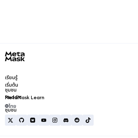
MetaMask docs footer
เรียนรู้
เริ่มต้น
ชุมชน
Reddit
MetaMask Learn
ไทย
ชุมชน