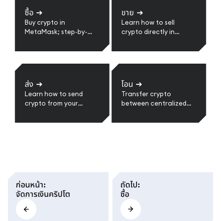
ซื้อ
➔
ขาย
➔
Buy crypto in
Learn how to sell
MetaMask; step-by-
crypto directly in
step guides.
MetaMask. Step-by-
step guide to convert
tokens to cash,
withdraw to your bank,
and view supported
ส่ง
➔
โอน
➔
regions and providers.
Learn how to send
Transfer crypto
crypto from your
between centralized
MetaMask wallet step-
exchanges and
by-step.
MetaMask.
ก่อนหน้า
:
ถัดไป
:
จัดการเงินคริปโต
ซื้อ