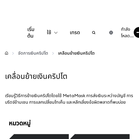
เริ่ม
กำลัง
ใช้
เทรด
ต้น
โหลด...
กำหนดค่า
จัดการเงินคริปโต
เคลื่อนย้ายเงินคริปโต
จัดการเงินคริปโต
เคลื่อนย้ายเงินคริปโต
เว็บ 3 เพิ่มเติม
เรียนรู้วิธีการย้ายเงินคริปโตโดยใช้ MetaMask การส่งเงินระหว่างบัญชี การ
รักษาความปลอดภัย
บริดจ์ข้ามเชน การแลกเปลี่ยนโทเค็น และหลีกเลี่ยงข้อผิดพลาดที่พบบ่อย
หมวดหมู่