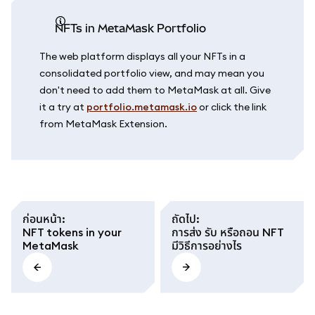
NFTs in MetaMask Portfolio
The web platform displays all your NFTs in a
consolidated portfolio view, and may mean you
don't need to add them to MetaMask at all. Give
it a try at
portfolio.metamask.io
or click the link
from MetaMask Extension.
ก่อนหน้า
:
ถัดไป
:
NFT tokens in your
การส่ง รับ หรือถอน NFT
MetaMask
มีวิธีการอย่างไร