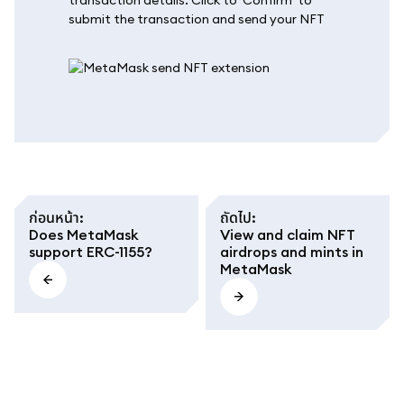
transaction details. Click to 'Confirm' to
submit the transaction and send your NFT
ก่อนหน้า
:
ถัดไป
:
Does MetaMask
View and claim NFT
support ERC-1155?
airdrops and mints in
MetaMask