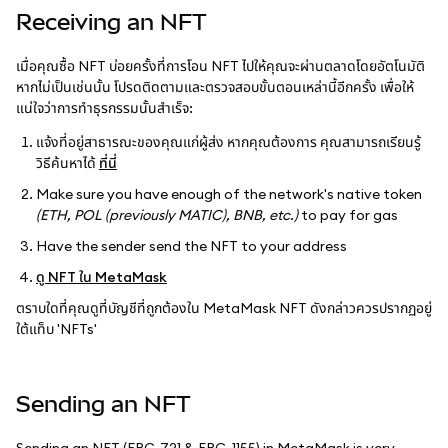
Receiving an NFT
เมื่อคุณซื้อ NFT บ่อยครั้งที่การโอน NFT ไปให้คุณจะผ่านตลาดโดยอัตโนมัติ
หากไม่เป็นเช่นนั้น โปรดติดตามและตรวจสอบขั้นตอนเหล่านี้อีกครั้ง เพื่อให้
แน่ใจว่าการทำธุรกรรมนั้นสำเร็จ:
แจ้งที่อยู่สาธารณะของคุณแก่ผู้ส่ง หากคุณต้องการ คุณสามารถเรียนรู้
วิธีค้นหาได้
ที่นี่
Make sure you have enough of the network's native token
(ETH, POL (previously MATIC), BNB, etc.)
to pay for gas
Have the sender send the NFT to your address
ดู NFT ใน MetaMask
ตราบใดที่คุณดูที่บัญชีที่ถูกต้องใน MetaMask NFT ดังกล่าวควรปรากฏอยู่
ใต้แท็บ 'NFTs'
Sending an NFT
Sending an NFT (ERC-721 & ERC-1155) in MetaMask is very