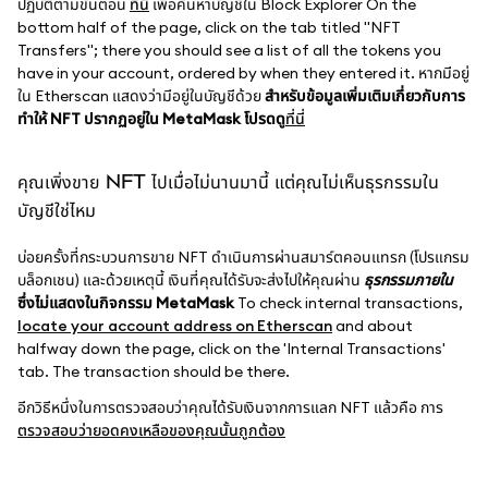
ปฏิบัติตามขั้นตอน
ที่นี่
เพื่อค้นหาบัญชีใน Block Explorer On the
bottom half of the page, click on the tab titled "NFT
Transfers"; there you should see a list of all the tokens you
have in your account, ordered by when they entered it. หากมีอยู่
ใน Etherscan แสดงว่ามีอยู่ในบัญชีด้วย
สำหรับข้อมูลเพิ่มเติมเกี่ยวกับการ
ทำให้ NFT ปรากฏอยู่ใน MetaMask โปรดดู
ที่นี่
คุณเพิ่งขาย NFT ไปเมื่อไม่นานมานี้ แต่คุณไม่เห็นธุรกรรมใน
บัญชีใช่ไหม
บ่อยครั้งที่กระบวนการขาย NFT ดำเนินการผ่านสมาร์ตคอนแทรก (โปรแกรม
บล็อกเชน) และด้วยเหตุนี้ เงินที่คุณได้รับจะส่งไปให้คุณผ่าน
ธุรกรรมภายใน
ซึ่งไม่แสดงในกิจกรรม MetaMask
To check internal transactions,
locate your account address on Etherscan
and about
halfway down the page, click on the 'Internal Transactions'
tab. The transaction should be there.
อีกวิธีหนึ่งในการตรวจสอบว่าคุณได้รับเงินจากการแลก NFT แล้วคือ การ
ตรวจสอบว่ายอดคงเหลือของคุณนั้นถูกต้อง