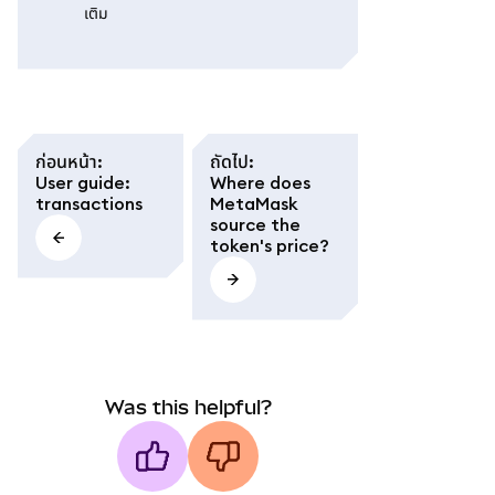
เติม
ก่อนหน้า
:
ถัดไป
:
User guide:
Where does
transactions
MetaMask
source the
token's price?
Was this helpful?