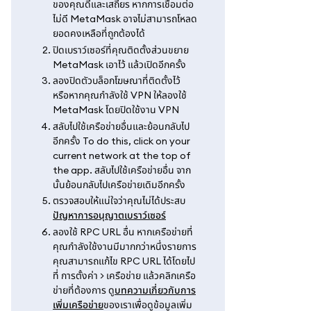
ของคุณดีและเสถียร หากการเชื่อมต่อ
ไม่ดี MetaMask อาจไม่สามารถโหลด
ยอดคงเหลือที่ถูกต้องได้
ปิดเบราว์เซอร์ที่คุณติดตั้งส่วนขยาย
MetaMask เอาไว้ แล้วเปิดอีกครั้ง
ลองปิดตัวบล็อกโฆษณาที่ติดตั้งไว้
หรือหากคุณกำลังใช้ VPN ให้ลองใช้
MetaMask โดยปิดใช้งาน VPN
สลับไปใช้เครือข่ายอื่นและย้อนกลับไป
อีกครั้ง To do this, click on your
current network at the top of
the app. สลับไปใช้เครือข่ายอื่น จาก
นั้นย้อนกลับไปเครือข่ายเดิมอีกครั้ง
ตรวจสอบให้แน่ใจว่าคุณไม่ได้ประสบ
ปัญหาการอนุญาตเบราว์เซอร์
ลองใช้ RPC URL อื่น หากเครือข่ายที่
คุณกำลังใช้งานมีมากกว่าหนึ่งรายการ
คุณสามารถแก้ไข RPC URL ได้โดยไป
ที่ การตั้งค่า > เครือข่าย แล้วคลิกเครือ
ข่ายที่ต้องการ ดู
บทความเกี่ยวกับการ
เพิ่มเครือข่าย
ของเราเพื่อดูข้อมูลเพิ่ม