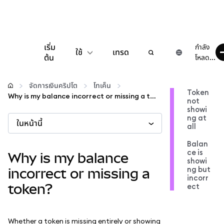
เริ่ม
กำลัง
ใช้
เทรด
ต้น
โหลด...
กำหนดค่า
จัดการเงินคริปโต
โทเค็น
Token
Why is my balance incorrect or missing a token?
not
จัดการเงินคริปโต
showi
ng at
ในหน้านี้
all
เว็บ 3 เพิ่มเติม
Balan
ce is
Why is my balance
showi
รักษาความปลอดภัย
ng but
incorrect or missing a
incorr
token?
ect
Whether a token is missing entirely or showing