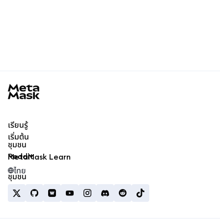
MetaMask docs footer
เรียนรู้
เริ่มต้น
ชุมชน
Reddit
MetaMask Learn
ไทย
ชุมชน