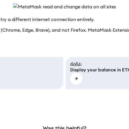
ry a different internet connection entirely.
Chrome, Edge, Brave), and not Firefox. MetaMask Extension 
ถัดไป
:
Display your balance in ET
Was this helpful?