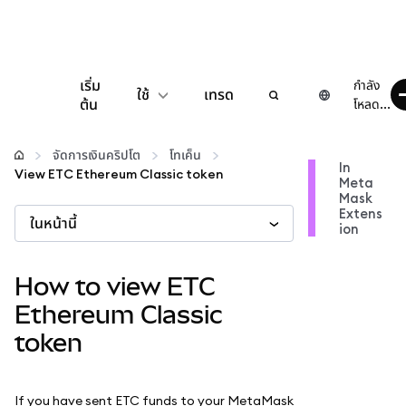
เริ่ม
กำลัง
ใช้
เทรด
ต้น
โหลด...
กำหนดค่า
จัดการเงินคริปโต
โทเค็น
In
View ETC Ethereum Classic token
Meta
จัดการเงินคริปโต
Mask
Extens
ในหน้านี้
ion
เว็บ 3 เพิ่มเติม
How to view ETC
รักษาความปลอดภัย
Ethereum Classic
token
If you have sent ETC funds to your MetaMask