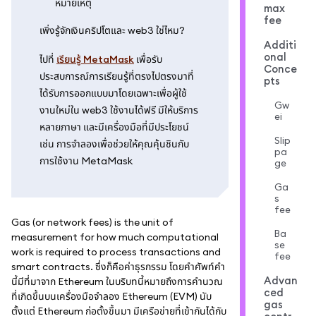
หมายเหตุ
max
fee
เพิ่งรู้จักเงินคริปโตและ web3 ใช่ไหม?
Additi
onal
ไปที่
เรียนรู้ MetaMask
เพื่อรับ
Conce
ประสบการณ์การเรียนรู้ที่ตรงไปตรงมาที่
pts
ได้รับการออกแบบมาโดยเฉพาะเพื่อผู้ใช้
Gw
งานใหม่ใน web3 ใช้งานได้ฟรี มีให้บริการ
ei
หลายภาษา และมีเครื่องมือที่มีประโยชน์
Slip
เช่น การจำลองเพื่อช่วยให้คุณคุ้นชินกับ
pa
การใช้งาน MetaMask
ge
Ga
s
fee
Gas (or network fees) is the unit of
Ba
measurement for how much computational
se
work is required to process transactions and
fee
smart contracts. ซึ่งก็คือค่าธุรกรรม โดยคำศัพท์คำ
Advan
นี้มีที่มาจาก Ethereum ในบริบทนี้หมายถึงการคำนวณ
ced
ที่เกิดขึ้นบนเครื่องมือจำลอง Ethereum (EVM) นับ
gas
ตั้งแต่ Ethereum ก่อตั้งขึ้นมา มีเครือข่ายที่เข้ากันได้กับ