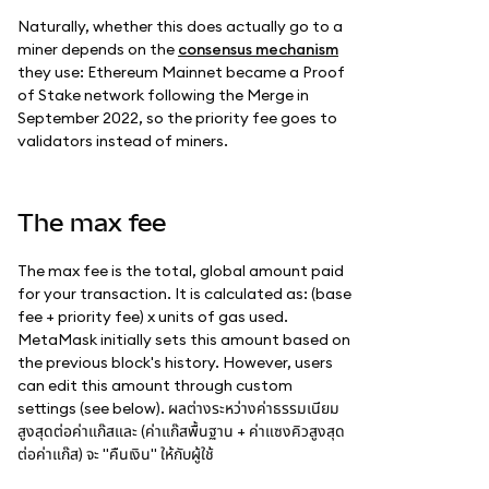
Naturally, whether this does actually go to a
miner depends on the
consensus mechanism
they use: Ethereum Mainnet became a Proof
of Stake network following the Merge in
September 2022, so the priority fee goes to
validators instead of miners.
The max fee
The max fee is the total, global amount paid
for your transaction. It is calculated as: (base
fee + priority fee) x units of gas used.
MetaMask initially sets this amount based on
the previous block's history. However, users
can edit this amount through custom
settings (see below). ผลต่างระหว่างค่าธรรมเนียม
สูงสุดต่อค่าแก๊สและ (ค่าแก๊สพื้นฐาน + ค่าแซงคิวสูงสุด
ต่อค่าแก๊ส) จะ "คืนเงิน" ให้กับผู้ใช้