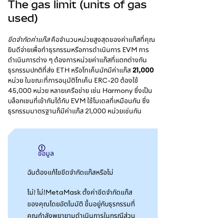
The gas limit (units of gas
used)
ขีดจำกัดค่าแก๊ส
คือจำนวนหน่วยสูงสุดของค่าแก๊สที่คุณ
ยินดีจ่ายเพื่อทำธุรกรรมหรือการดำเนินการ EVM การ
ดำเนินการต่าง ๆ ต้องการหน่วยค่าแก๊สที่แตกต่างกัน
ธุรกรรมปกติที่ส่ง ETH หรือโทเค็นมักมีค่าแก๊ส
21,000
หน่วย ในขณะที่การอนุมัติโทเค็น ERC-20 ต้องใช้
45,000 หน่วย หลายเครือข่าย เช่น Harmony ซึ่งเป็น
บล็อกเชนที่เข้ากันได้กับ EVM ใช้โมเดลที่เหมือนกัน ซึ่ง
ธุรกรรมมาตรฐานก็มีค่าแก๊ส 21,000 หน่วยเช่นกัน
ข้อมูล
ฉันต้องแก้ไขขีดจำกัดแก๊สหรือไม่
ไม่! ไม่!MetaMask ตั้งค่าขีดจำกัดแก๊ส
ของคุณโดยอัตโนมัติ ขึ้นอยู่กับธุรกรรมที่
คุณกำลังพยายามดำเนินการในกรณีส่วน