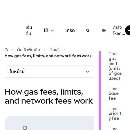
เริ่ม
กำลัง
ใช้
เทรด
ต้น
โหลด...
กำหนดค่า
เว็บ 3 เพิ่มเติม
เรียนรู้
The
How gas fees, limits, and network fees work
gas
จัดการเงินคริปโต
limit
(units
ในหน้านี้
of gas
เว็บ 3 เพิ่มเติม
used)
The
How gas fees, limits,
base
รักษาความปลอดภัย
fee
and network fees work
The
priorit
y fee
The