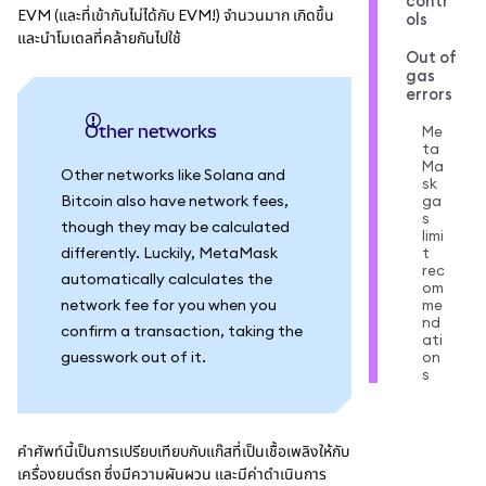
contr
EVM (และที่เข้ากันไม่ได้กับ EVM!) จำนวนมาก เกิดขึ้น
ols
และนำโมเดลที่คล้ายกันไปใช้
Out of
gas
errors
Other networks
Me
ta
Ma
Other networks like Solana and
sk
Bitcoin also have network fees,
ga
s
though they may be calculated
limi
differently. Luckily, MetaMask
t
rec
automatically calculates the
om
network fee for you when you
me
nd
confirm a transaction, taking the
ati
guesswork out of it.
on
s
คำศัพท์นี้เป็นการเปรียบเทียบกับแก๊สที่เป็นเชื้อเพลิงให้กับ
เครื่องยนต์รถ ซึ่งมีความผันผวน และมีค่าดำเนินการ