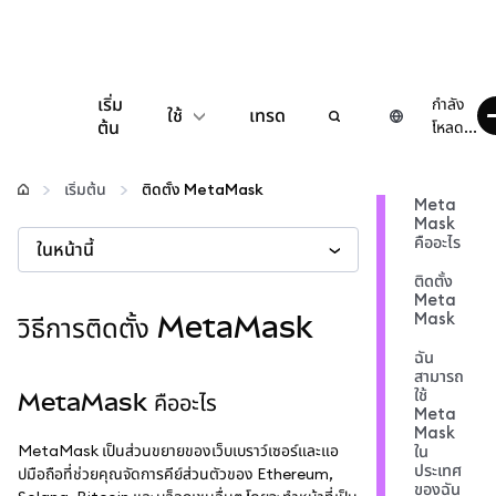
เริ่ม
กำลัง
ใช้
เทรด
ต้น
โหลด...
กำหนดค่า
เริ่มต้น
ติดตั้ง MetaMask
Meta
Mask
จัดการเงินคริปโต
คืออะไร
ในหน้านี้
ติดตั้ง
เว็บ 3 เพิ่มเติม
Meta
Mask
วิธีการติดตั้ง MetaMask
ฉัน
รักษาความปลอดภัย
สามารถ
ใช้
MetaMask คืออะไร
Meta
Mask
MetaMask เป็นส่วนขยายของเว็บเบราว์เซอร์และแอ
ใน
ประเทศ
ปมือถือที่ช่วยคุณจัดการคีย์ส่วนตัวของ Ethereum,
ของฉัน