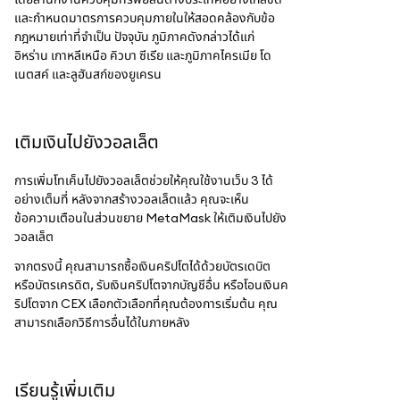
และกำหนดมาตรการควบคุมภายในให้สอดคล้องกับข้อ
กฎหมายเท่าที่จำเป็น ปัจจุบัน ภูมิภาคดังกล่าวได้แก่
อิหร่าน เกาหลีเหนือ คิวบา ซีเรีย และภูมิภาคไครเมีย โด
เนตสค์ และลูฮันสก์ของยูเครน
เติมเงินไปยังวอลเล็ต
การเพิ่มโทเค็นไปยังวอลเล็ตช่วยให้คุณใช้งานเว็บ 3 ได้
อย่างเต็มที่ หลังจากสร้างวอลเล็ตแล้ว คุณจะเห็น
ข้อความเตือนในส่วนขยาย MetaMask ให้เติมเงินไปยัง
วอลเล็ต
จากตรงนี้ คุณสามารถซื้อเงินคริปโตได้ด้วยบัตรเดบิต
หรือบัตรเครดิต, รับเงินคริปโตจากบัญชีอื่น หรือโอนเงินค
ริปโตจาก CEX เลือกตัวเลือกที่คุณต้องการเริ่มต้น คุณ
สามารถเลือกวิธีการอื่นได้ในภายหลัง
เรียนรู้เพิ่มเติม