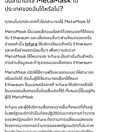
ฉันสามารถใช้ MetaMask ใน
ประเทศของฉันได้หรือไม่?
ทุกคนในทุกประเทศทั่วโลกสามารถใช้ MetaMask ได้
MetaMask เป็นวอลเล็ตแบบโฮสต์ด้วยตนเองที่โต้ตอบ
กับ Ethereum และบล็อกเชนอื่นๆ ผ่านโหนดของเครือ
ข่ายเหล่านั้น
Infura
ให้บริการโหนดสำหรับ Ethereum
และเครือข่ายยอดนิยมอื่นๆ เพื่อความสะดวก
MetaMask ใช้โหนดของ Infura เป็นค่าเริ่มต้นสำหรับ
การอ่านข้อมูลและทำธุรกรรมบนบล็อกเชน Ethereum
MetaMask เปิดให้ใช้งานฟรีและออกแบบมาให้สามารถ
ปรับแต่งได้ ดังนั้นผู้ใช้จึงสามารถเลือกใช้โหนด
Ethereum อื่นนอกเหนือจากที่ Infura ให้บริการหรือใช้
โหนดของบล็อกเชนอื่นโดยสิ้นเชิงก็ได้ ทั้งหมดนี้ขึ้นอยู่กับ
ผู้ใช้ MetaMask
Infura และผู้ให้บริการบล็อกเชนรายอื่นทั้งหมดที่ตั้งอยู่
ในสหรัฐอเมริกาจำเป็นต้องปฏิบัติตามมาตรการคว่ำบาตร
ของสหรัฐอเมริกา Infura ติดตามการเปลี่ยนแปลงของ
โครงการมาตรการคว่ำบาตรของสหรัฐอเมริกาที่ประกาศ
โดยสำนักงานควบคุมทรัพย์สินต่างประเทศอย่างใกล้ชิด