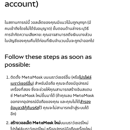
account)
ในสถานการณ์นี้ วอลเล็ตของคุณมีแนวโน้มถูกบุกรุก (มี
คนเข้าถึงโดยไม่ได้รับอนุญาต) ขั้นตอนด้านล่างระบุวิธี
การจำกัดความเสียหาย: คุณอาจสามารถดึงเงินบางส่วน
ในบัญชีของคุณคืนได้ก่อนที่เงินจำนวนนั้นจะถูกนำออกไป
Follow these steps as soon as
possible:
ติดตั้ง MetaMask บนเบราว์เซอร์อื่น (หรือ
โปรไฟล์
เบราว์เซอร์อื่น
) สำหรับมือถือ คุณจะต้องมีอุปกรณ์
เครื่องที่สอง ซึ่งจะช่วยให้คุณสามารถสร้างอินสแตน
ซ์ MetaMask ใหม่ขึ้นมาได้ (ถ้าคุณลบ MetaMask
ออกจากอุปกรณ์มือถือของคุณ และคุณไม่ได้
สำรอง
ข้อมูลวลีกู้คืนรหัส
ไว้ คุณจะไม่สามารถเข้าสู่ระบบได้
อีก)
สร้างวอลเล็ต MetaMask ใหม่
บนเบราว์เซอร์ใหม่
โปรไฟล์เบราว์เซอร์ใหม่ หรืออุปกรณ์มือถือเครื่องใหม่