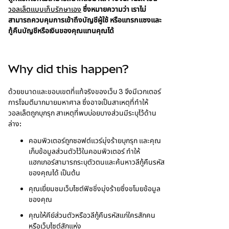
วอลเล็ตแบบเก็บรักษาเอง
ซึ่งหมายความว่า เราไม่
สามารถควบคุมการเข้าถึงบัญชีผู้ใช้ หรือแทรกแซงและ
กู้คืนบัญชีหรือเงินของคุณแทนคุณได้
Why did this happen?
ด้วยขนาดและขอบเขตที่แท้จริงของเว็บ 3 จึงมีเวกเตอร์
การโจมตีมากมายมหาศาล ซึ่งอาจเป็นสาเหตุที่ทำให้
วอลเล็ตถูกบุกรุก สาเหตุที่พบบ่อยบางส่วนมีระบุไว้ด้าน
ล่าง:
คอมพิวเตอร์ถูกซอฟต์แวร์มุ่งร้ายบุกรุก และคุณ
เก็บข้อมูลส่วนตัวไว้ในคอมพิวเตอร์ ทำให้
แฮกเกอร์สามารถระบุตัวตนและค้นหาวลีกู้คืนรหัส
ของคุณได้ เป็นต้น
คุณเยี่ยมชมเว็บไซต์ฟิชชิ่งมุ่งร้ายซึ่งขโมยข้อมูล
ของคุณ
คุณให้คีย์ส่วนตัวหรือวลีกู้คืนรหัสแก่ใครสักคน
หรือเว็บไซต์สักแห่ง