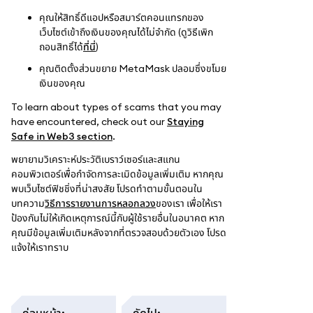
คุณให้สิทธิ์ดีแอปหรือสมาร์ตคอนแทรกของ
เว็บไซต์เข้าถึงเงินของคุณได้ไม่จำกัด (ดูวิธีเพิก
ถอนสิทธิ์ได้
ที่นี่
)
คุณติดตั้งส่วนขยาย MetaMask ปลอมซึ่งขโมย
เงินของคุณ
To learn about types of scams that you may
have encountered, check out our
Staying
Safe in Web3 section
.
พยายามวิเคราะห์ประวัติเบราว์เซอร์และสแกน
คอมพิวเตอร์เพื่อกำจัดการละเมิดข้อมูลเพิ่มเติม หากคุณ
พบเว็บไซต์ฟิชชิ่งที่น่าสงสัย โปรดทำตามขั้นตอนใน
บทความ
วิธีการรายงานการหลอกลวง
ของเรา เพื่อให้เรา
ป้องกันไม่ให้เกิดเหตุการณ์นี้กับผู้ใช้รายอื่นในอนาคต หาก
คุณมีข้อมูลเพิ่มเติมหลังจากที่ตรวจสอบด้วยตัวเอง โปรด
แจ้งให้เราทราบ