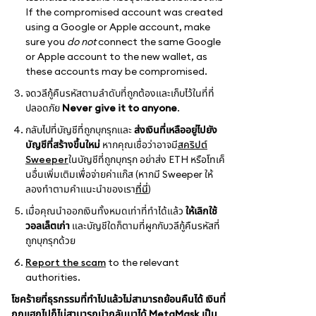
If the compromised account was created
using a Google or Apple account, make
sure you
do not
connect the same Google
or Apple account to the new wallet, as
these accounts may be compromised.
จดวลีกู้คืนรหัสตามลำดับที่ถูกต้องและเก็บไว้ในที่ที่
ปลอดภัย
Never give it to anyone
.
กลับไปที่บัญชีที่ถูกบุกรุกและ
ส่งเงินที่เหลืออยู่ไปยัง
บัญชีที่สร้างขึ้นใหม่
หากคุณเชื่อว่าอาจมี
สคริปต์
Sweeper
ในบัญชีที่ถูกบุกรุก อย่าส่ง ETH หรือโทเค็
นอื่นเพิ่มเติมเพื่อจ่ายค่าแก๊ส (หากมี Sweeper ให้
ลองทำตามคำแนะนำของเรา
ที่นี่
)
เมื่อคุณนำออกเงินทั้งหมดเท่าที่ทำได้แล้ว
ให้เลิกใช้
วอลเล็ตเก่า
และบัญชีใดก็ตามที่ผูกกับวลีกู้คืนรหัสที่
ถูกบุกรุกด้วย
Report the scam
to the relevant
authorities.
โชคร้ายที่ธุรกรรมที่ทำไปแล้วไม่สามารถย้อนคืนได้ เงินที่
ถูกแฮกไปก็ไม่สามารถนำกลับมาได้ MetaMask เป็น