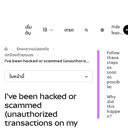
เริ่ม
กำลัง
ใช้
เทรด
ต้น
โหลด...
กำหนดค่า
รักษาความปลอดภัย
Follow
ปกป้องตัวคุณเอง
these
จัดการเงินคริปโต
I've been hacked or scammed (unauthorized transactions on my account)
steps
as
soon
ในหน้านี้
เว็บ 3 เพิ่มเติม
as
possib
le:
รักษาความปลอดภัย
I've been hacked or
Why
did
scammed
this
happe
(unauthorized
n?
transactions on my