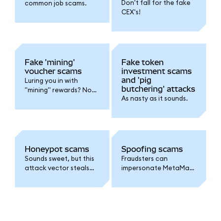
Don't fall for the fake
common job scams.
CEX's!
Fake 'mining'
Fake token
voucher scams
investment scams
and 'pig
Luring you in with
butchering' attacks
"mining" rewards? No
As nasty as it sounds.
thanks!
Honeypot scams
Spoofing scams
Sounds sweet, but this
Fraudsters can
attack vector steals
impersonate MetaMask
your funds.
to get your SRP or
password. Don't fall for
it!