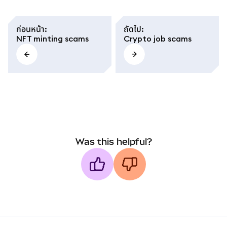
ก่อนหน้า
:
ถัดไป
:
NFT minting scams
Crypto job scams
Was this helpful?
MetaMask docs footer