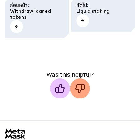
ก่อนหน้า
:
ถัดไป
:
Withdraw loaned
Liquid staking
tokens
Was this helpful?
MetaMask docs footer