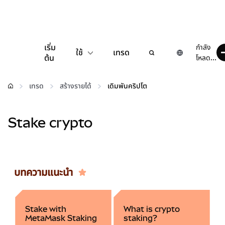
เริ่ม
กำลัง
ใช้
เทรด
ต้น
โหลด...
กำหนดค่า
เทรด
สร้างรายได้
เดิมพันคริปโต
จัดการเงินคริปโต
Stake crypto
เว็บ 3 เพิ่มเติม
รักษาความปลอดภัย
บทความแนะนำ
Stake with
What is crypto
MetaMask Staking
staking?