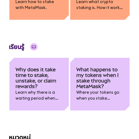
Learn how to stake
Learn what crypto
with MetaMask.
staking is. How it works,
how rewards are
earned, risks like lock-
ups and slashing, and
how you can stake
using MetaMask.
เรียนรู้
Why does it take
What happens to
time to stake,
my tokens when I
unstake, or claim
stake through
rewards?
MetaMask?
Learn why there is a
Where your tokens go
waiting period when
when you stake
staking.
through MetaMask.
หมวดหมู่