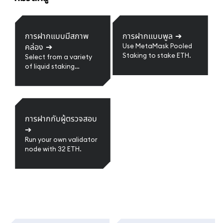
การฝากแบบมีสภาพ
การฝากแบบพูล
➔
คล่อง
➔
Use MetaMask Pooled
Staking to stake ETH.
Select from a variety
of liquid staking
providers.
การฝากกับผู้ตรวจสอบ
➔
Run your own validator
node with 32 ETH.