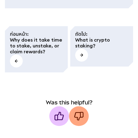
ก่อนหน้า
:
ถัดไป
:
Why does it take time
What is crypto
to stake, unstake, or
staking?
claim rewards?
Was this helpful?