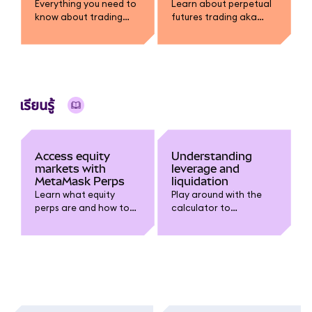
Everything you need to
Learn about perpetual
know about trading
futures trading aka
perps in MetaMask.
perps and how it works.
เรียนรู้
Access equity
Understanding
markets with
leverage and
MetaMask Perps
liquidation
Learn what equity
Play around with the
perps are and how to
calculator to
trade HIP-3 markets
understand leverage,
directly from your
liquidation, and profit
MetaMask app.
and loss scenarios.