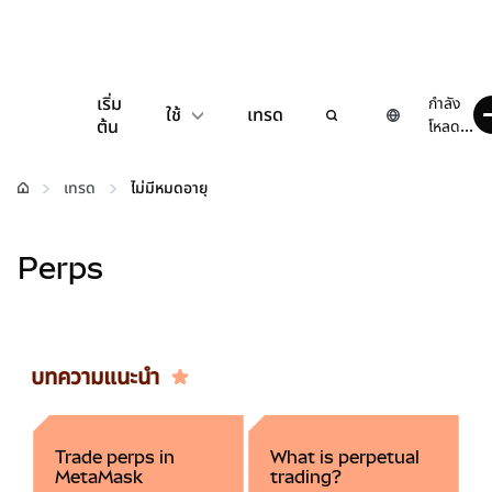
เริ่ม
กำลัง
ใช้
เทรด
ต้น
โหลด...
กำหนดค่า
เทรด
ไม่มีหมดอายุ
จัดการเงินคริปโต
Perps
เว็บ 3 เพิ่มเติม
รักษาความปลอดภัย
บทความแนะนำ
Trade perps in
What is perpetual
MetaMask
trading?