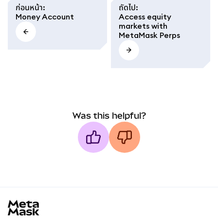
ก่อนหน้า
:
ถัดไป
:
Money Account
Access equity
markets with
MetaMask Perps
Was this helpful?
MetaMask docs footer