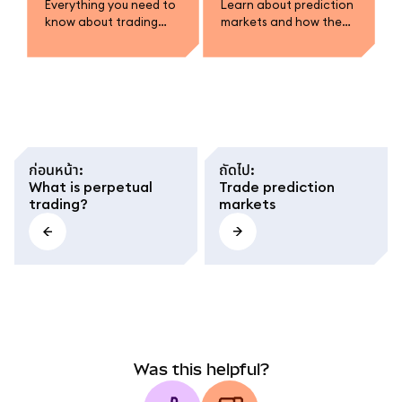
Everything you need to
Learn about prediction
know about trading
markets and how they
prediction markets in
work.
MetaMask.
ก่อนหน้า
:
ถัดไป
:
What is perpetual
Trade prediction
trading?
markets
Was this helpful?