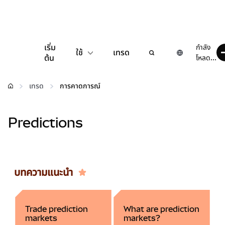
เริ่ม
กำลัง
ใช้
เทรด
ต้น
โหลด...
กำหนดค่า
เทรด
การคาดการณ์
จัดการเงินคริปโต
Predictions
เว็บ 3 เพิ่มเติม
รักษาความปลอดภัย
บทความแนะนำ
Trade prediction
What are prediction
markets
markets?