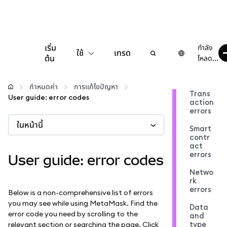
เริ่ม
กำลัง
ใช้
เทรด
ต้น
โหลด...
กำหนดค่า
กำหนดค่า
การแก้ไขปัญหา
Trans
User guide: error codes
action
จัดการเงินคริปโต
errors
ในหน้านี้
Smart
เว็บ 3 เพิ่มเติม
contr
act
errors
User guide: error codes
รักษาความปลอดภัย
Netwo
rk
errors
Below is a non-comprehensive list of errors
you may see while using MetaMask. Find the
Data
error code you need by scrolling to the
and
type
relevant section or searching the page. Click