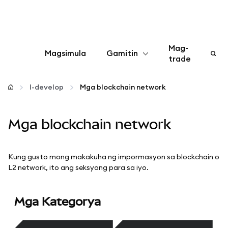
Mag-
Magsimula
Gamitin
trade
I-configure
I-develop
Mga blockchain network
Mamahala ng crypto
Mga blockchain network
Higit pang web3
Kung gusto mong makakuha ng impormasyon sa blockchain o
Manatiling ligtas
L2 network, ito ang seksyong para sa iyo.
Mga Kategorya