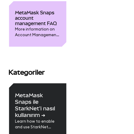
MetaMask Snaps
account
management FAQ
More information on
Account Management
Snaps.
Kategoriler
MetaMask
Snaps ile
StarkNet'i nasıl
kullanırım
➔
Learn how to enable
and use StarkNet
through a MetaMask