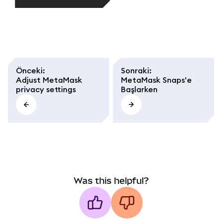
Snap: connect your
wallet, manage
transactions, add
StarkNet accounts,
and troubleshoot
integration.
Önceki
:
Sonraki
:
Adjust MetaMask
MetaMask Snaps'e
privacy settings
Başlarken
Was this helpful?