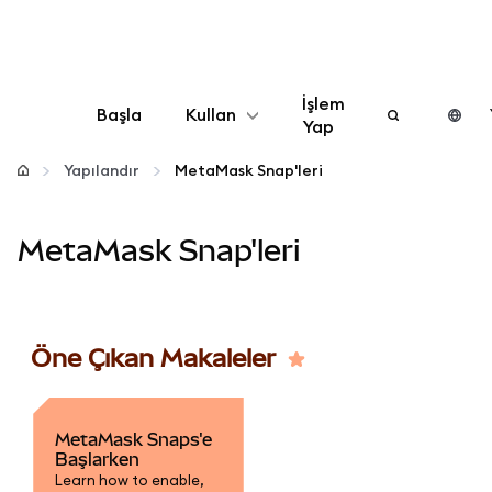
İşlem
Başla
Kullan
Yap
Yapılandır
Yapılandır
MetaMask Snap'leri
Kripto yönetin
MetaMask Snap'leri
Daha fazla web3
Öne Çıkan Makaleler
Güvende kalın
MetaMask Snaps'e
Başlarken
Learn how to enable,