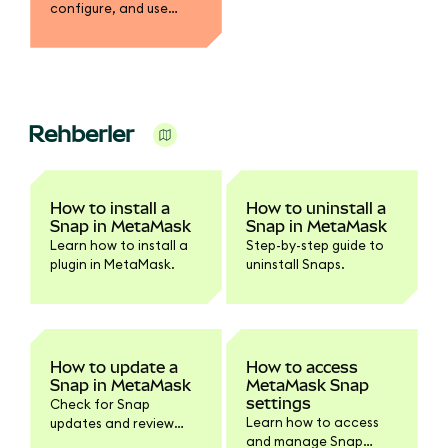
configure, and use
extensibility features in
this guide.
Rehberler
How to install a
How to uninstall a
Snap in MetaMask
Snap in MetaMask
Learn how to install a
Step-by-step guide to
plugin in MetaMask.
uninstall Snaps.
How to update a
How to access
Snap in MetaMask
MetaMask Snap
settings
Check for Snap
Learn how to access
updates and review
and manage Snap
new permissions.