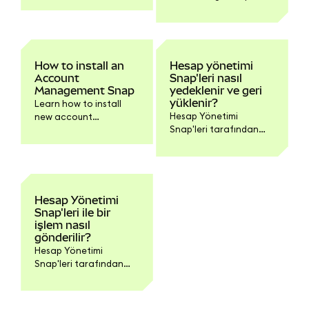
settings.
How to install an
Hesap yönetimi
Account
Snap'leri nasıl
Management Snap
yedeklenir ve geri
yüklenir?
Learn how to install
Hesap Yönetimi
new account
Snap'leri tarafından
management solutions
MetaMask kopyanıza
directly in MetaMask.
eklenen hesaplar Snap
tarafından yönetilir ve
MetaMask Gizli
Kurtarma İfadenizden
Hesap Yönetimi
ayrı çalışır; GKİ'niz
Snap'leri ile bir
Hesap Yönetimi
işlem nasıl
Snap'leri tarafından
gönderilir?
eklenen hesapları
Hesap Yönetimi
kurtarmanıza olanak
Snap'leri tarafından
tanımaz.
eklenen hesaplar ile
işlem gönderme temel
olarak MetaMask'teki