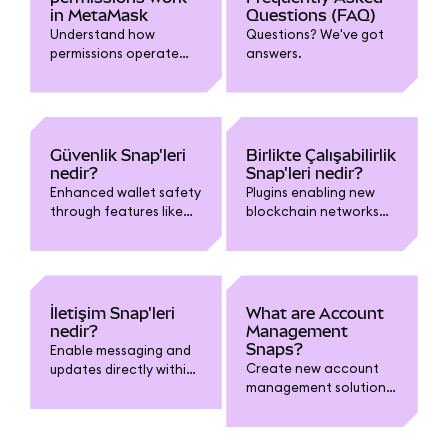
in MetaMask
Questions (FAQ)
Understand how
Questions? We've got
permissions operate
answers.
when installing or using
Snaps.
Güvenlik Snap'leri
Birlikte Çalışabilirlik
nedir?
Snap'leri nedir?
Enhanced wallet safety
Plugins enabling new
through features like
blockchain networks
phishing protection,
and protocols.
transaction filtering,
and real-time threat
detection.
İletişim Snap'leri
What are Account
nedir?
Management
Snaps?
Enable messaging and
Create new account
updates directly within
management solutions
the MetaMask.
like MPC wallets.