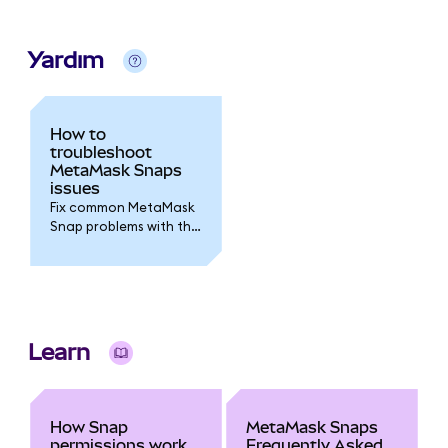
normal hesaplarla aynı
şekilde çalışır. Para
gönderebilir, varlıkları
Yardım
diğer hesaplara
transfer edebilir ve
favori DeFi
protokolleriniz ile
How to
etkileşimde
troubleshoot
bulunabilirsiniz. Ancak
MetaMask Snaps
Hesap Yönetimi
issues
Snap'leri ile etkileşimde
Fix common MetaMask
bulunurken bazı ek
Snap problems with this
adımlar söz konusu
guide.
olabilir;
Learn
How Snap
MetaMask Snaps
permissions work
Frequently Asked