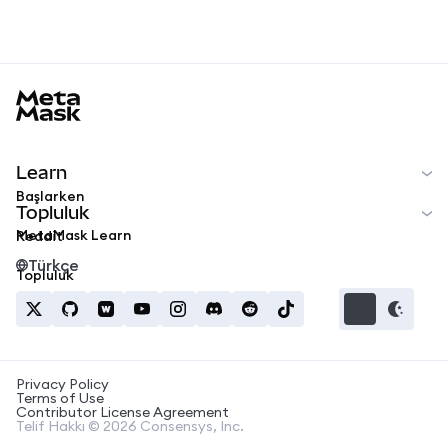
MetaMask docs footer
Learn
Başlarken
Topluluk
MetaMask Learn
Reddit
Türkçe
Topluluk
Privacy Policy
Terms of Use
Contributor License Agreement
Telif Hakkı © 2026 Consensys, Inc.