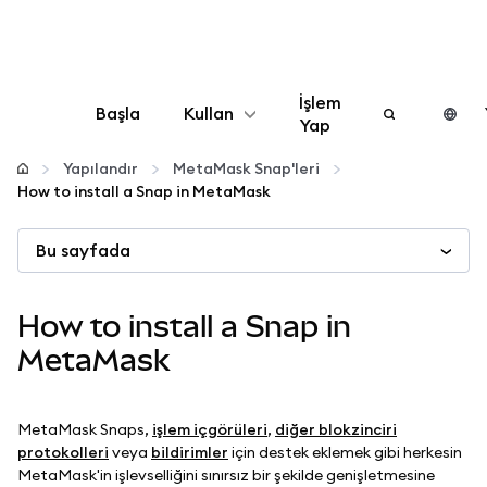
İşlem
Başla
Kullan
Yap
Yapılandır
Yapılandır
MetaMask Snap'leri
How to install a Snap in MetaMask
Kripto yönetin
Bu sayfada
Daha fazla web3
How to install a Snap in
Güvende kalın
MetaMask
MetaMask Snaps,
işlem içgörüleri
,
diğer blokzinciri
protokolleri
veya
bildirimler
için destek eklemek gibi herkesin
MetaMask'in işlevselliğini sınırsız bir şekilde genişletmesine