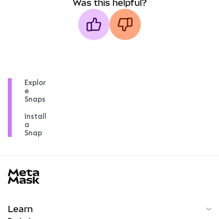
Was this helpful?
Explor
e
Snaps
Install
a
Snap
MetaMask docs footer
Learn