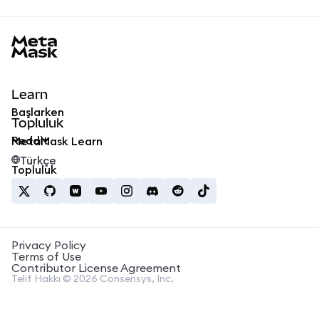
MetaMask docs footer
Learn
Başlarken
Topluluk
Reddit
MetaMask Learn
Türkçe
Topluluk
Privacy Policy
Terms of Use
Contributor License Agreement
Telif Hakkı © 2026 Consensys, Inc.