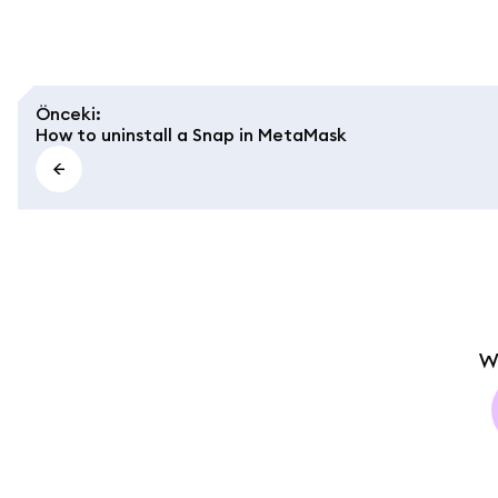
Önceki
:
How to uninstall a Snap in MetaMask
W