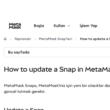
Başla
Kullan
İşlem Yap
Yapılandır
Yapılandır
MetaMask Snap'leri
How to update a 
Kripto yönetin
Bu sayfada
Daha fazla web3
How to update a Snap in MetaM
Güvende kalın
MetaMask Snaps, MetaMask'iniz için yeni bir olasıklar dün
güncel tutmak gerekir.
Update a Snap