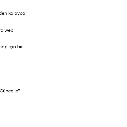
nden kolayca
eya web
ap için bir
"Güncelle"