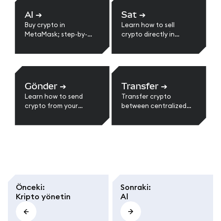
Al
➔
Sat
➔
Buy crypto in
Learn how to sell
MetaMask; step-by-
crypto directly in
step guides.
MetaMask. Step-by-
step guide to convert
tokens to cash,
withdraw to your bank,
and view supported
Gönder
➔
Transfer
➔
regions and providers.
Learn how to send
Transfer crypto
crypto from your
between centralized
MetaMask wallet step-
exchanges and
by-step.
MetaMask.
Önceki
:
Sonraki
:
Kripto yönetin
Al