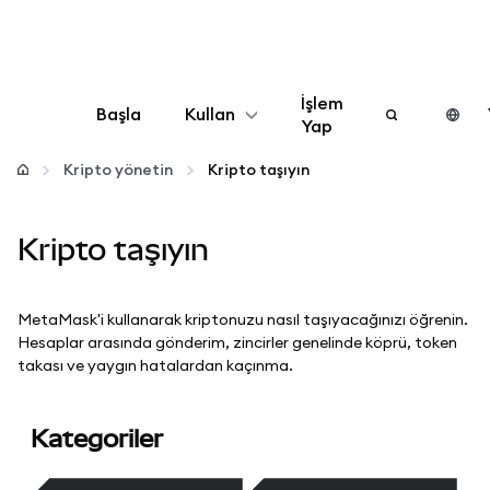
İşlem
Başla
Kullan
Yap
Yapılandır
Kripto yönetin
Kripto taşıyın
Kripto yönetin
Kripto taşıyın
Daha fazla web3
MetaMask'i kullanarak kriptonuzu nasıl taşıyacağınızı öğrenin.
Hesaplar arasında gönderim, zincirler genelinde köprü, token
Güvende kalın
takası ve yaygın hatalardan kaçınma.
Kategoriler