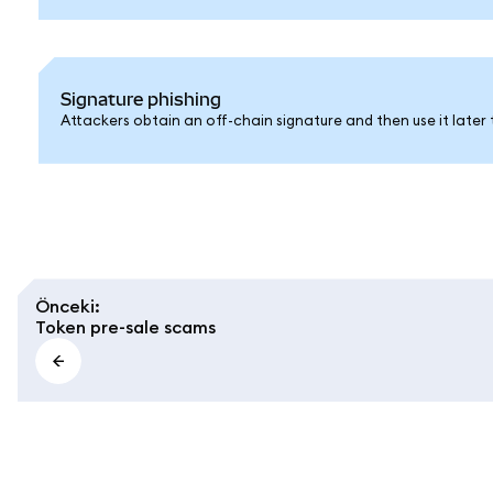
Signature phishing
Attackers obtain an off-chain signature and then use it later 
Önceki
:
Token pre-sale scams