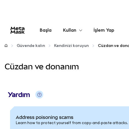
Başla
Kullan
İşlem Yap
Yapılandır
Güvende kalın
Kendinizi koruyun
Cüzdan ve don
Kripto yönetin
Cüzdan ve donanım
Daha fazla web3
Güvende kalın
Yardım
Address poisoning scams
Learn how to protect yourself from copy-and-paste attacks.