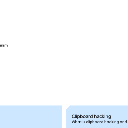
anım
Clipboard hacking
What is clipboard hacking and