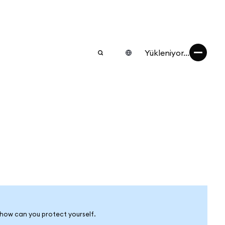
Yükleniyor...
 how can you protect yourself.