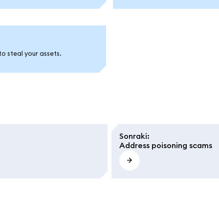
to steal your assets.
Sonraki
:
Address poisoning scams