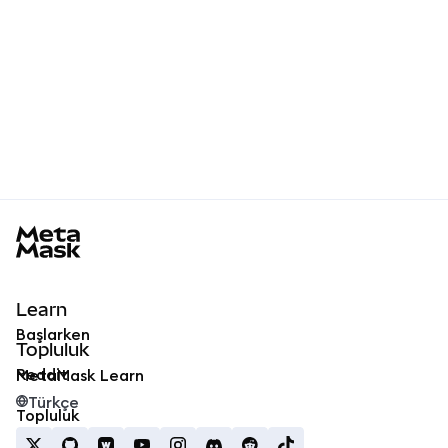
MetaMask docs footer
Learn
Başlarken
Topluluk
Reddit
MetaMask Learn
Türkçe
Topluluk