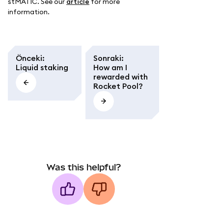
stMATIC. See our
article
for more
information.
Önceki
:
Sonraki
:
Liquid staking
How am I
rewarded with
Rocket Pool?
Was this helpful?