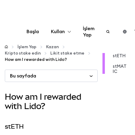
İşlem
Başla
Kullan
Yap
Yapılandır
İşlem Yap
Kazan
Kripto stake edin
Likit stake etme
stETH
How am I rewarded with Lido?
Kripto yönetin
stMAT
IC
Bu sayfada
Daha fazla web3
How am I rewarded
Güvende kalın
with Lido?
stETH