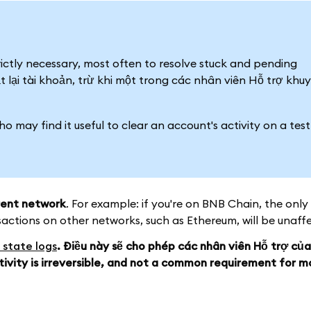
rictly necessary, most often to resolve stuck and pending
 lại tài khoản, trừ khi một trong các nhân viên Hỗ trợ khu
ho may find it useful to clear an account's activity on a test
rrent network
. For example: if you're on BNB Chain, the only 
sactions on other networks, such as Ethereum, will be unaff
 state logs
. Điều này sẽ cho phép các nhân viên Hỗ trợ của
tivity is irreversible, and not a common requirement for m