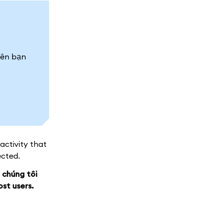
yên bạn
activity that
ected.
 chúng tôi
ost users.