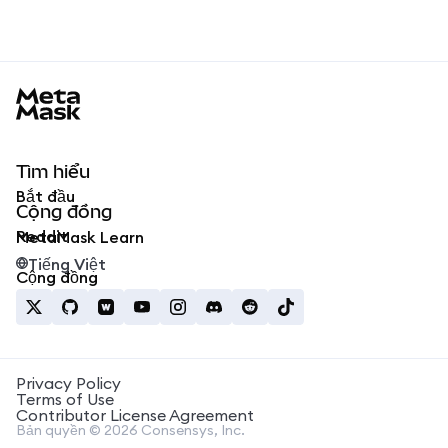
MetaMask docs footer
Tìm hiểu
Bắt đầu
Cộng đồng
Reddit
MetaMask Learn
Tiếng Việt
Cộng đồng
Privacy Policy
Terms of Use
Contributor License Agreement
Bản quyền © 2026 Consensys, Inc.