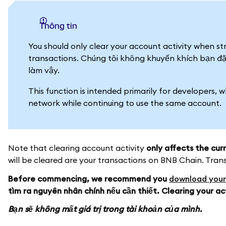
thông tin
You should only clear your account activity when st
transactions. Chúng tôi không khuyến khích bạn đặt
làm vậy.
This function is intended primarily for developers, w
network while continuing to use the same account.
Note that clearing account activity
only affects the cu
will be cleared are your transactions on BNB Chain. Tran
Before commencing, we recommend you
download your
tìm ra nguyên nhân chính nếu cần thiết. Clearing your ac
Bạn sẽ không mất giá trị trong tài khoản của mình.