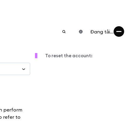
Đang tải...
To reset the account:
h perform
to refer to