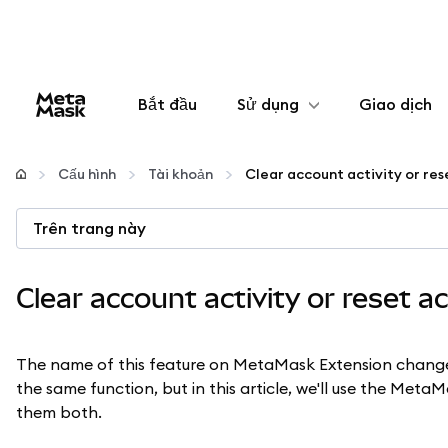
Bắt đầu
Sử dụng
Giao dịch
Cấu hình
Cấu hình
Tài khoản
Clear account activity or re
Quản lý tiền mã hóa
Trên trang này
Thêm web3
Clear account activity or reset a
Đảm bảo an toàn
The name of this feature on MetaMask Extension chan
the same function, but in this article, we'll use the Meta
them both.