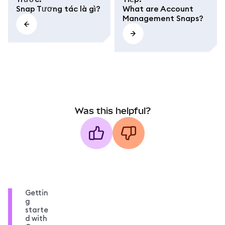
Snap Tương tác là gì?
What are Account
Management Snaps?
Was this helpful?
Gettin
g
starte
d with