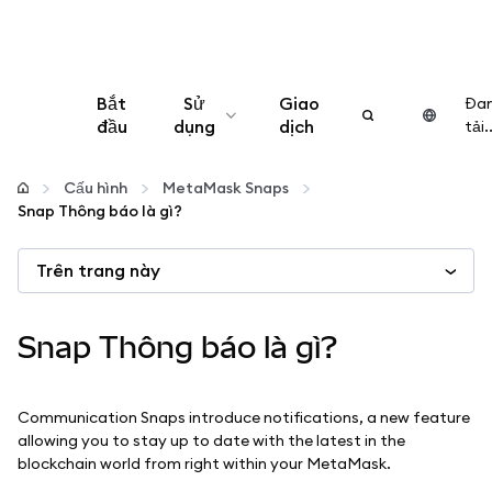
Bắt
Sử
Giao
Đa
đầu
dụng
dịch
tải..
Cấu hình
Cấu hình
MetaMask Snaps
Snap Thông báo là gì?
Quản lý tiền mã hóa
Trên trang này
Thêm web3
Snap Thông báo là gì?
Đảm bảo an toàn
Communication Snaps introduce notifications, a new feature
allowing you to stay up to date with the latest in the
blockchain world from right within your MetaMask.