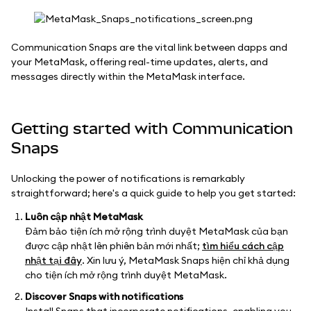
Communication Snaps are the vital link between dapps and
your MetaMask, offering real-time updates, alerts, and
messages directly within the MetaMask interface.
Getting started with Communication
Snaps
Unlocking the power of notifications is remarkably
straightforward; here's a quick guide to help you get started:
Luôn cập nhật MetaMask
Đảm bảo tiện ích mở rộng trình duyệt MetaMask của bạn
được cập nhật lên phiên bản mới nhất;
tìm hiểu cách cập
nhật tại đây
. Xin lưu ý, MetaMask Snaps hiện chỉ khả dụng
cho tiện ích mở rộng trình duyệt MetaMask.
Discover Snaps with notifications
Install Snaps that incorporate notifications, enabling you