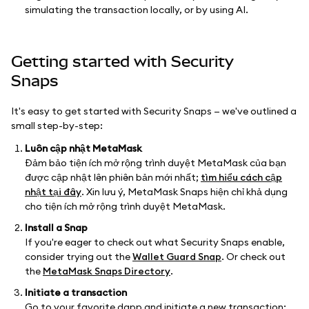
simulating the transaction locally, or by using AI.
Getting started with Security
Snaps
It's easy to get started with Security Snaps — we've outlined a
small step-by-step:
Luôn cập nhật MetaMask
Đảm bảo tiện ích mở rộng trình duyệt MetaMask của bạn
được cập nhật lên phiên bản mới nhất;
tìm hiểu cách cập
nhật tại đây
. Xin lưu ý, MetaMask Snaps hiện chỉ khả dụng
cho tiện ích mở rộng trình duyệt MetaMask.
Install a Snap
If you're eager to check out what Security Snaps enable,
consider trying out the
Wallet Guard Snap
. Or check out
the
MetaMask Snaps Directory
.
Initiate a transaction
Go to your favorite dapp and initiate a new transaction;