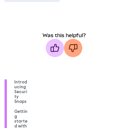
Was this helpful?
Introd
ucing
Securi
ty
Snaps
Gettin
g
starte
d with