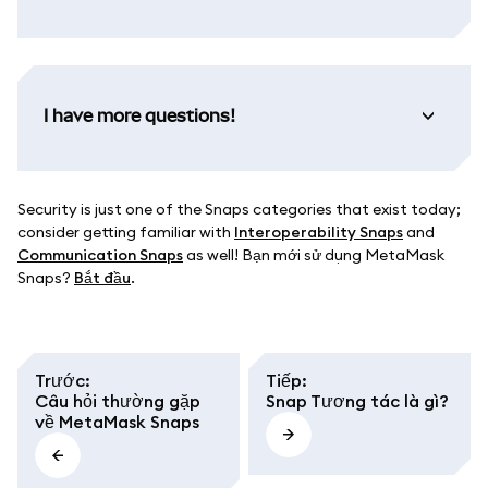
I have more questions!
Security is just one of the Snaps categories that exist today;
consider getting familiar with
Interoperability Snaps
and
Communication Snaps
as well! Bạn mới sử dụng MetaMask
Snaps?
Bắt đầu
.
Trước
:
Tiếp
:
Câu hỏi thường gặp
Snap Tương tác là gì?
về MetaMask Snaps