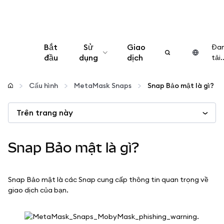
Bắt
Sử
Giao
Đa
đầu
dụng
dịch
tải..
Cấu hình
Cấu hình
MetaMask Snaps
Snap Bảo mật là gì?
Quản lý tiền mã hóa
Trên trang này
Thêm web3
Snap Bảo mật là gì?
Đảm bảo an toàn
Snap Bảo mật là các Snap cung cấp thông tin quan trọng về
giao dịch của bạn.