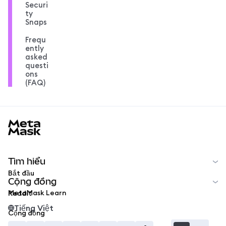
Securi
ty
Snaps
Frequ
ently
asked
questi
ons
(FAQ)
MetaMask docs footer
Tìm hiểu
Bắt đầu
Cộng đồng
MetaMask Learn
Reddit
Tiếng Việt
Cộng đồng