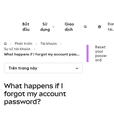
Bắt
Sử
Giao
Đa
đầu
dụng
dịch
tải..
Cấu hình
Phát triển
Tài khoản
Reset
Sự cố tài khoản
your
Quản lý tiền mã hóa
What happens if I forgot my account password?
passw
ord
Trên trang này
Thêm web3
Đảm bảo an toàn
What happens if I
forgot my account
password?