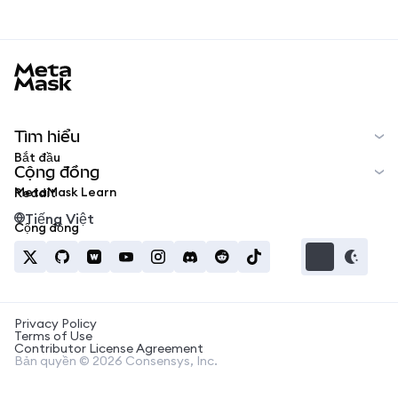
MetaMask docs footer
Tìm hiểu
Bắt đầu
Cộng đồng
MetaMask Learn
Reddit
Tiếng Việt
Cộng đồng
Privacy Policy
Terms of Use
Contributor License Agreement
Bản quyền © 2026 Consensys, Inc.