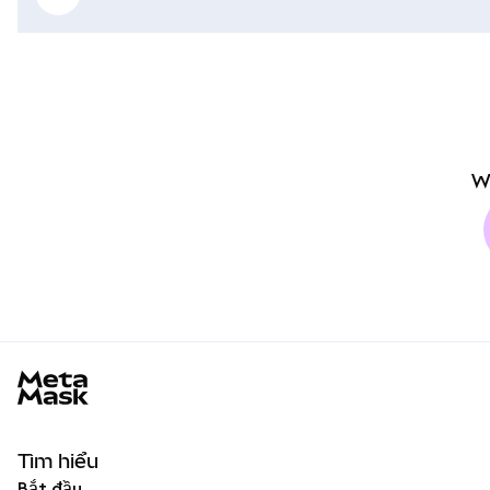
W
MetaMask docs footer
Tìm hiểu
Bắt đầu