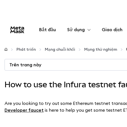
Bắt đầu
Sử dụng
Giao dịch
Cấu hình
Phát triển
Mạng chuỗi khối
Mạng thử nghiệm
Quản lý tiền mã hóa
Trên trang này
Thêm web3
How to use the Infura testnet fa
Đảm bảo an toàn
Are you looking to try out some Ethereum testnet transa
Developer faucet
is here to help you get some testnet E