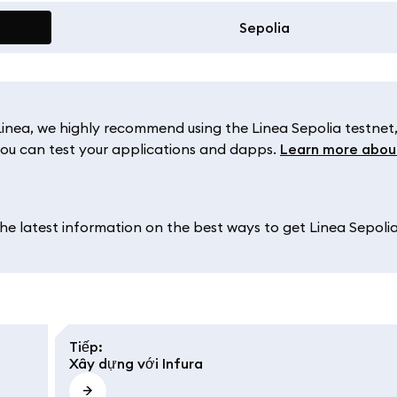
Sepolia
 Linea, we highly recommend using the Linea Sepolia testnet,
u can test your applications and dapps.
Learn more abou
he latest information on the best ways to get Linea Sepoli
Tiếp
:
Xây dựng với Infura