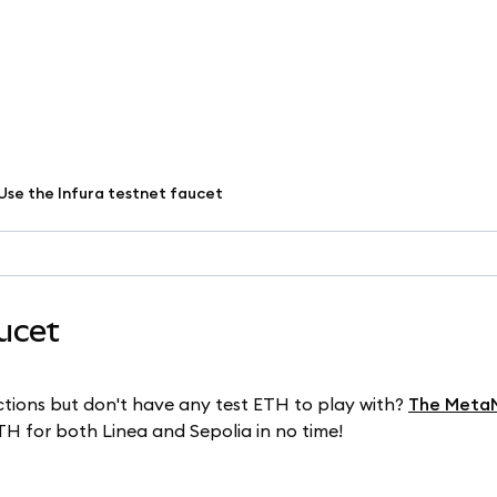
Use the Infura testnet faucet
ucet
ctions but don't have any test ETH to play with?
The Meta
TH for both Linea and Sepolia in no time!