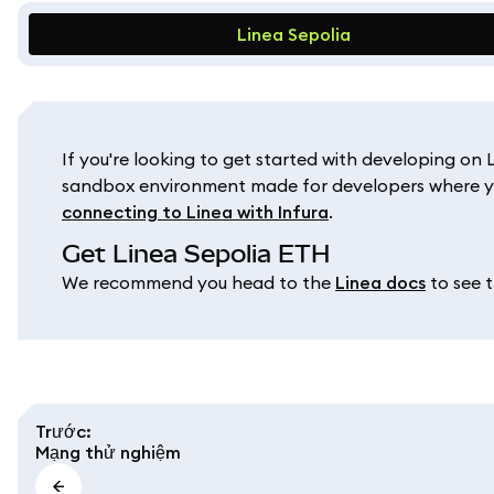
Linea Sepolia
If you're looking to get started with developing on
sandbox environment made for developers where yo
connecting to Linea with Infura
.
Get Linea Sepolia ETH
We recommend you head to the
Linea docs
to see t
Trước
:
Mạng thử nghiệm