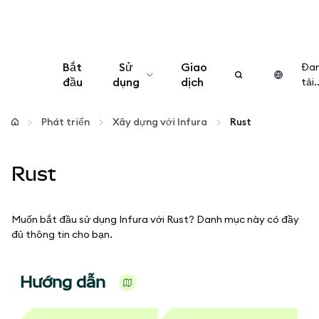
Bắt
Sử
Giao
Đa
đầu
dụng
dịch
tải..
Cấu hình
Phát triển
Xây dựng với Infura
Rust
Quản lý tiền mã hóa
Rust
Thêm web3
Muốn bắt đầu sử dụng Infura với Rust? Danh mục này có đầy
Đảm bảo an toàn
đủ thông tin cho bạn.
Hướng dẫn