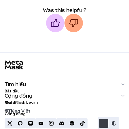
Was this helpful?
MetaMask docs footer
Tìm hiểu
Bắt đầu
Cộng đồng
MetaMask Learn
Reddit
Tiếng Việt
Cộng đồng