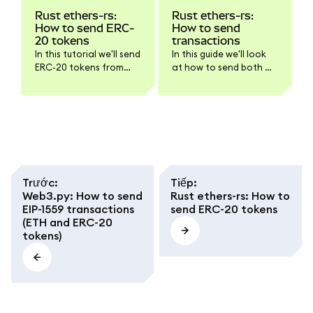
Rust ethers-rs:
Rust ethers-rs:
How to send ERC-
How to send
20 tokens
transactions
In this tutorial we'll send
In this guide we'll look
ERC-20 tokens from
at how to send both a
one address to
legacy and an EIP-1559
another, a process
transaction in Rust
which essentially
using the ethers-rs
consists of calling the
library.
transfer method of
that token contract.
Trước
:
Tiếp
:
Web3.py: How to send
Rust ethers-rs: How to
EIP-1559 transactions
send ERC-20 tokens
(ETH and ERC-20
tokens)