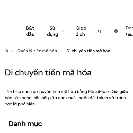
Bắt
Sử
Giao
Đa
đầu
dụng
dịch
tải..
Cấu hình
Quản lý tiền mã hóa
Di chuyển tiền mã hóa
Quản lý tiền mã hóa
Di chuyển tiền mã hóa
Thêm web3
Tìm hiểu cách di chuyển tiền mã hóa bằng MetaMask. Gửi giữa
Đảm bảo an toàn
các tài khoản, cầu nối giữa các chuỗi, hoán đổi token và tránh
các lỗi phổ biến.
Danh mục