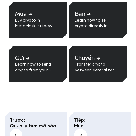
Mua
➔
Bán
➔
Buy crypto in
Learn how to sell
MetaMask; step-by-
crypto directly in
step guides.
MetaMask. Step-by-
step guide to convert
tokens to cash,
withdraw to your bank,
and view supported
Gửi
➔
Chuyển
➔
regions and providers.
Learn how to send
Transfer crypto
crypto from your
between centralized
MetaMask wallet step-
exchanges and
by-step.
MetaMask.
Trước
:
Tiếp
:
Quản lý tiền mã hóa
Mua