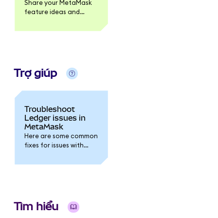
Share your MetaMask
feature ideas and
product feedback via
the MetaMask
Community forum.
Trợ giúp
Troubleshoot
Ledger issues in
MetaMask
Here are some common
fixes for issues with
your Ledger.
Tìm hiểu