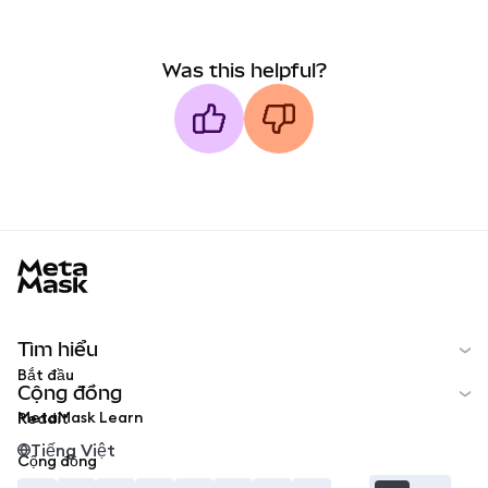
Was this helpful?
MetaMask docs footer
Tìm hiểu
Bắt đầu
Cộng đồng
MetaMask Learn
Reddit
Tiếng Việt
Cộng đồng