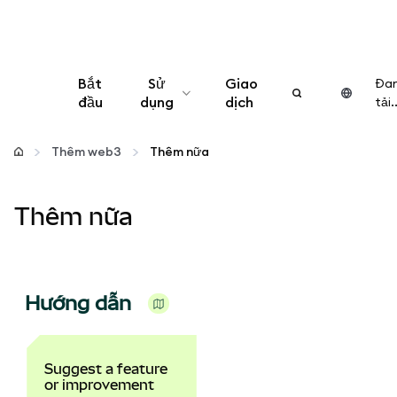
Bắt
Sử
Giao
Đa
đầu
dụng
dịch
tải..
Cấu hình
Thêm web3
Thêm nữa
Quản lý tiền mã hóa
Thêm nữa
Thêm web3
Đảm bảo an toàn
Hướng dẫn
Suggest a feature
or improvement