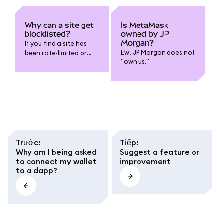
Why can a site get
Is MetaMask
blocklisted?
owned by JP
Morgan?
If you find a site has
Ew, JP Morgan does not
been rate-limited or
"own us."
blocklisted from
MetaMask, you can run
a local node of
Ethereum.
Trước
:
Tiếp
:
Why am I being asked
Suggest a feature or
to connect my wallet
improvement
to a dapp?