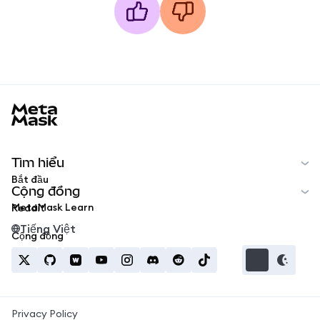
MetaMask docs footer
Tìm hiểu
Bắt đầu
Cộng đồng
MetaMask Learn
Reddit
Tiếng Việt
Cộng đồng
Privacy Policy