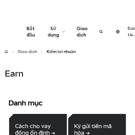
Bắt
Sử
Giao
Đa
đầu
dụng
dịch
tải..
Cấu hình
Giao dịch
Kiếm lợi nhuận
Quản lý tiền mã hóa
Earn
Thêm web3
Đảm bảo an toàn
Danh mục
Cách cho vay
Ký gửi tiền mã
đồng ổn định
➔
hóa
➔