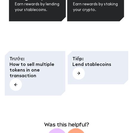
Earn rewards by lending
Earn rewards by staking
your stablecoins.
your crypto.
Trước
:
Tiếp
:
How to sell multiple
Lend stablecoins
tokens in one
transaction
Was this helpful?