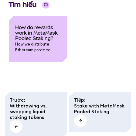
Tìm hiểu
How do rewards
work in MetaMask
Pooled Staking?
How we distribute
Ethereum protocol
rewards to you, and
what different terms
mean.
Trước
:
Tiếp
:
Withdrawing vs.
Stake with MetaMask
swapping liquid
Pooled Staking
staking tokens