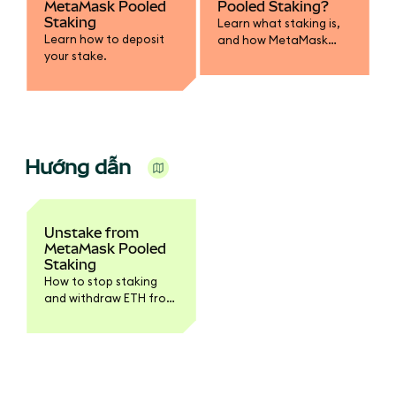
MetaMask Pooled
Pooled Staking?
Staking
Learn what staking is,
Learn how to deposit
and how MetaMask
your stake.
Pooled Staking works.
Hướng dẫn
Unstake from
MetaMask Pooled
Staking
How to stop staking
and withdraw ETH from
the pool.