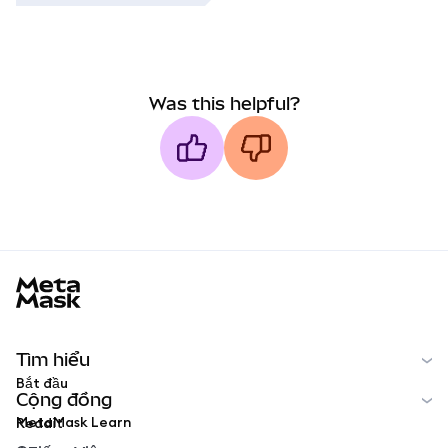
Was this helpful?
MetaMask docs footer
Tìm hiểu
Bắt đầu
Cộng đồng
MetaMask Learn
Reddit