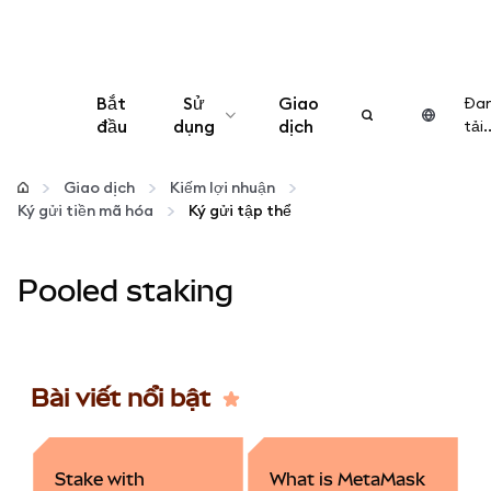
Bắt
Sử
Giao
Đa
đầu
dụng
dịch
tải..
Cấu hình
Giao dịch
Kiếm lợi nhuận
Ký gửi tiền mã hóa
Ký gửi tập thể
Quản lý tiền mã hóa
Pooled staking
Thêm web3
Đảm bảo an toàn
Bài viết nổi bật
Stake with
What is MetaMask