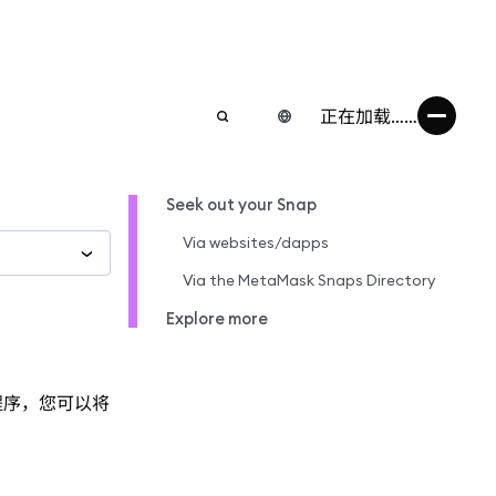
正在加载……
Seek out your Snap
Via websites/dapps
Via the MetaMask Snaps Directory
Explore more
独特应用程序，您可以将