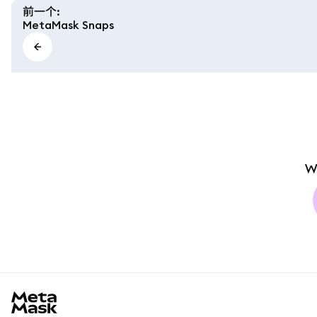
前一个
:
MetaMask Snaps
W
MetaMask docs footer