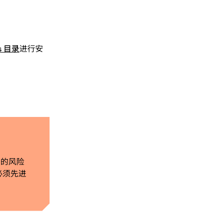
ps 目录
进行安
务的风险
必须先进