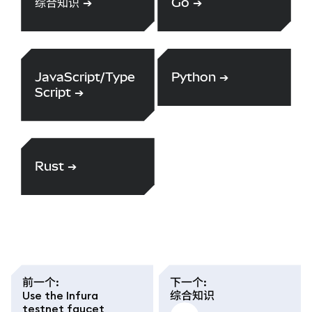
综合知识
➔
Go
➔
JavaScript/Type
Python
➔
Script
➔
Rust
➔
前一个
:
下一个
:
Use the Infura
综合知识
testnet faucet