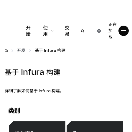
正在
开
使
交
加
始
用
易
载……
配置
开发
基于 Infura 构建
管理加密货币
基于 Infura 构建
更多 Web3 内容
详细了解如何基于 Infura 构建。
保持安全
类别