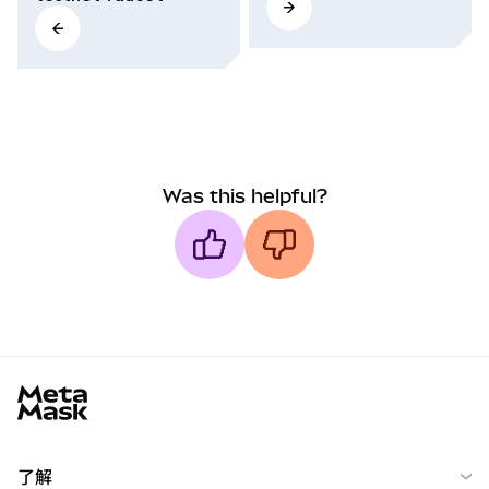
Was this helpful?
MetaMask docs footer
了解