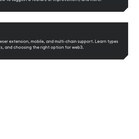
ser extension, mobile, and multi-chain support. Learn types
ts, and choosing the right option for web3.