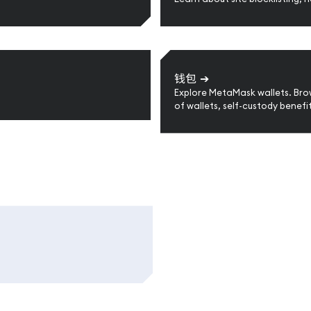
钱包
➔
Explore MetaMask wallets. Brow
of wallets, self-custody benefi