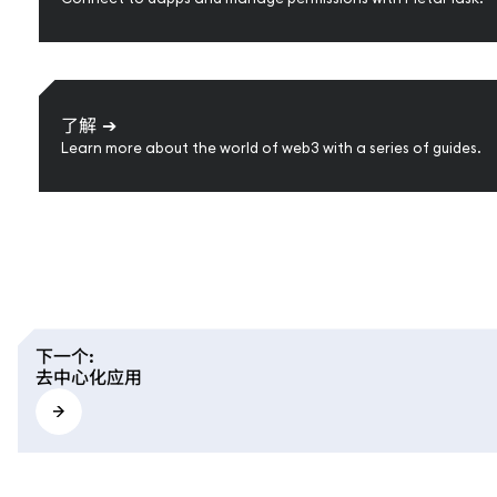
了解
➔
Learn more about the world of web3 with a series of guides.
下一个
:
去中心化应用