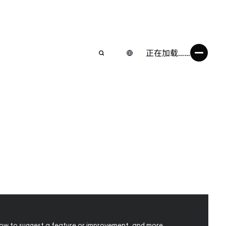
正在加载……
 how to suggest a feature or improvement, and more.