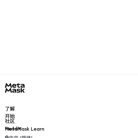
MetaMask docs footer
了解
开始
社区
Reddit
MetaMask Learn
中文 (简体)