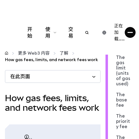
正在
开
使
交
加
始
用
易
载……
配置
更多 Web3 内容
了解
The
How gas fees, limits, and network fees work
gas
管理加密货币
limit
(units
在此页面
of gas
更多 Web3 内容
used)
The
How gas fees, limits,
base
保持安全
fee
and network fees work
The
priorit
y fee
The