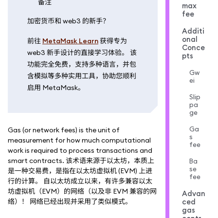
备注
max
fee
加密货币和 web3 的新手？
Additi
onal
前往
MetaMask Learn
获得专为
Conce
web3 新手设计的直接学习体验。 该
pts
功能完全免费，支持多种语言，并包
Gw
含模拟等多种实用工具，协助您顺利
ei
启用 MetaMask。
Slip
pa
ge
Ga
Gas (or network fees) is the unit of
s
measurement for how much computational
fee
work is required to process transactions and
smart contracts. 该术语来源于以太坊，本质上
Ba
se
是一种交易费，是指在以太坊虚拟机 (EVM) 上进
fee
行的计算。 自以太坊成立以来，有许多兼容以太
坊虚拟机（EVM）的网络（以及非 EVM 兼容的网
Advan
络）！ 网络已经出现并采用了类似模式。
ced
gas