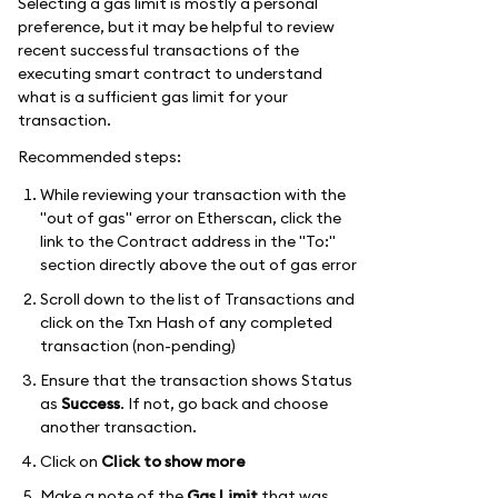
Selecting a gas limit is mostly a personal
preference, but it may be helpful to review
recent successful transactions of the
executing smart contract to understand
what is a sufficient gas limit for your
transaction.
Recommended steps:
While reviewing your transaction with the
"out of gas" error on Etherscan, click the
link to the Contract address in the "To:"
section directly above the out of gas error
Scroll down to the list of Transactions and
click on the Txn Hash of any completed
transaction (non-pending)
Ensure that the transaction shows Status
as
Success
. If not, go back and choose
another transaction.
Click on
Click to show more
Make a note of the
Gas Limit
that was