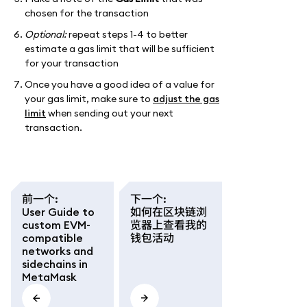
chosen for the transaction
Optional:
repeat steps 1-4 to better
estimate a gas limit that will be sufficient
for your transaction
Once you have a good idea of a value for
your gas limit, make sure to
adjust the gas
limit
when sending out your next
transaction.
前一个
:
下一个
:
User Guide to
如何在区块链浏
custom EVM-
览器上查看我的
compatible
钱包活动
networks and
sidechains in
MetaMask