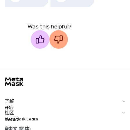
Was this helpful?
MetaMask docs footer
了解
开始
社区
MetaMask Learn
Reddit
中文 (简体)