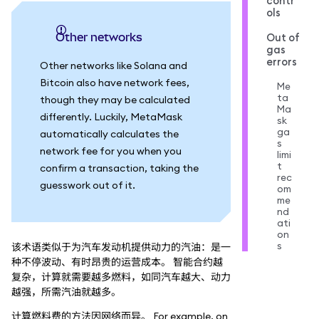
contr
ols
Other networks
Out of
gas
errors
Other networks like Solana and
Bitcoin also have network fees,
Me
ta
though they may be calculated
Ma
differently. Luckily, MetaMask
sk
ga
automatically calculates the
s
network fee for you when you
limi
t
confirm a transaction, taking the
rec
guesswork out of it.
om
me
nd
ati
on
s
该术语类似于为汽车发动机提供动力的汽油：是一
种不停波动、有时昂贵的运营成本。 智能合约越
复杂，计算就需要越多燃料，如同汽车越大、动力
越强，所需汽油就越多。
计算燃料费的方法因网络而异。 For example, on