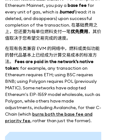
Ethereum Mainnet, you pay a
base fee
for
every unit of gas, which is
burned
(read: it is
deleted, and disappears) upon successful
completion of the transaction. 在基础费用之
上，您还要为每单位燃料支付一笔
优先费用
，其价
值取决于您希望交易完成的速度。
在现有各类兼容 EVM 的网络中，燃料或类似功能
的替代品基本上已经成为计算交易成本的标准方
法。
Fees are paid in the network's native
token
: for example, any transaction on
Ethereum requires ETH; using BSC requires
BNB; using Polygon requires POL (previously
MATIC). Some networks have adopted
Ethereum's EIP-1559 model wholesale, such as
Polygon, while others have made
adjustments, including Avalanche, for their C-
Chain (which
burns both the base fee and
priority fee
, rather than just the former).