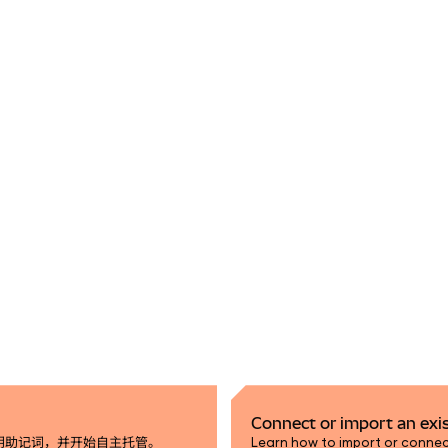
Connect or import an exi
私钥助记词，并开始自主托管。
Learn how to import or connec