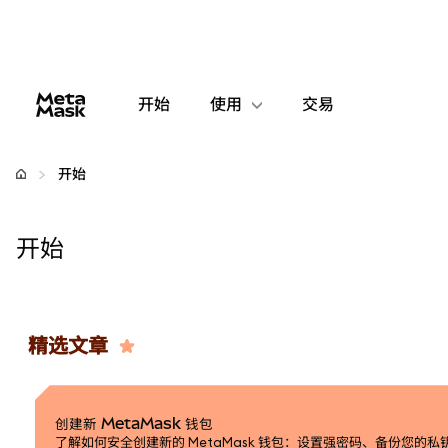
开始
使用
交易
配置
开始
管理加密货币
开始
更多 Web3 内容
保持安全
精选文章
创建新 MetaMask 钱包
了解如何安全创建新的 MetaMask 钱包：设置强密码、备份您的