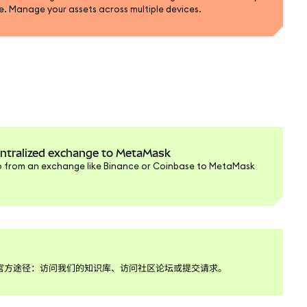
le. Manage your assets across multiple devices.
entralized exchange to MetaMask
o from an exchange like Binance or Coinbase to MetaMask
团队的官方途径：访问我们的知识库、访问社区论坛或提交请求。