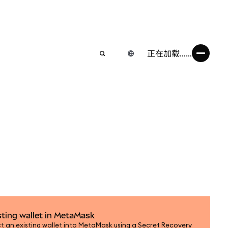
正在加载……
sting wallet in MetaMask
t an existing wallet into MetaMask using a Secret Recovery