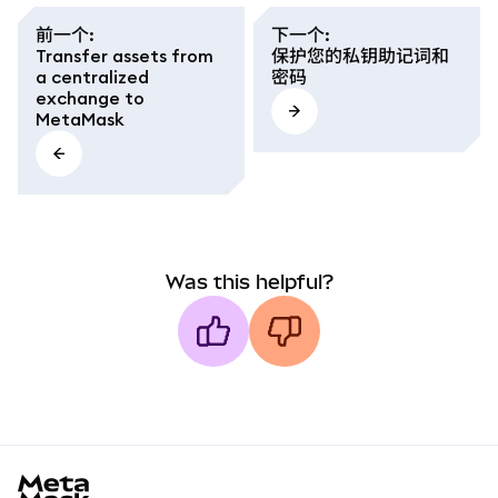
前一个
:
下一个
:
Transfer assets from
保护您的私钥助记词和
a centralized
密码
exchange to
MetaMask
Was this helpful?
MetaMask docs footer