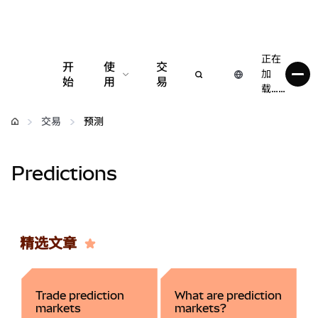
正在
开
使
交
加
始
用
易
载……
配置
交易
预测
管理加密货币
Predictions
更多 Web3 内容
保持安全
精选文章
Trade prediction
What are prediction
markets
markets?