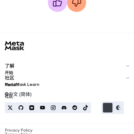
MetaMask docs footer
了解
开始
社区
MetaMask Learn
Reddit
中文 (简体)
社区
Privacy Policy