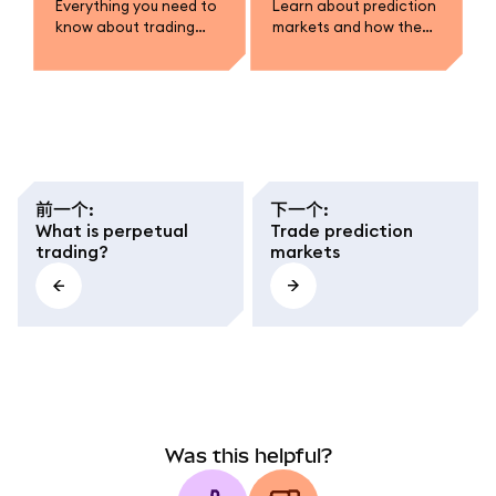
Everything you need to
Learn about prediction
know about trading
markets and how they
prediction markets in
work.
MetaMask.
前一个
:
下一个
:
What is perpetual
Trade prediction
trading?
markets
Was this helpful?